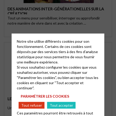
DES ANIMATIONS INTER-GÉNÉRATIONELLES SUR LA
CRÉATION
Tout un menu pour sensibiliser, interroger ou approfondir
notre manière de vivre dans et avec la création …
Notre site utilise différents cookies pour son
fonctionnement. Certains de ces cookies sont
déposés par des services tiers à des fins d'analyse
statistique pour nous permettre de vous fournir
une meilleure expérience.
Si vous souhaitez configurer les cookies que vous
souhaitez autoriser, vous pouvez cliquer sur
"Paramétrer les cookies", ou bien accepter tous les
cookies en cliquant sur "Tout accepter et
continuer".
PARAMÉTRER LES COOKIES
LE POÈME DE LA CRÉATION
Tout refuser
Tout accepter
Un coloriage proposé par la Société des Écoles du Dimanche
Ces paramètres pourront être retrouvés à tout