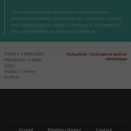
C’est encore le double des émissions admissibles pour
atteindre la neutralité carbone mais cet « excédent » pourrait
être compensé par des actions collectives ou individuelles, si
elles sont réfléchies en amont de l’événement.
-
Publié le 1 juillet 2026
Actualités
Ecologie et justice
climatique
Mis à jour le 23 juillet
2026
Auteur : Corinne
BITAUD
Accueil
Mentions légales
Contact