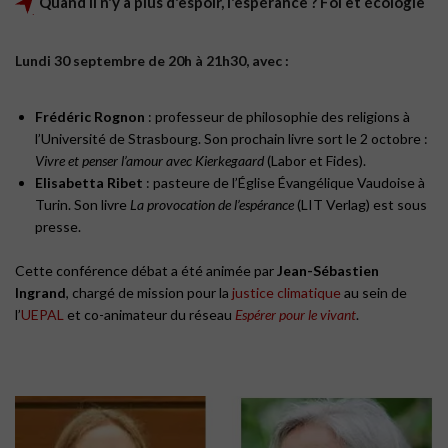
Quand il n'y a plus d'espoir, l'espérance ? Foi et écologie
Lundi 30 septembre de 20h à 21h30, avec :
Frédéric Rognon
: professeur de philosophie des religions à
l’Université de Strasbourg. Son prochain livre sort le 2 octobre :
Vivre et penser l’amour avec Kierkegaard
(Labor et Fides).
Elisabetta Ribet
: pasteure de l’Église Évangélique Vaudoise à
Turin. Son livre
La provocation de l’espérance
(LIT Verlag) est sous
presse.
Cette conférence débat a été animée par
Jean-Sébastien
Ingrand
, chargé de mission pour la
justice climatique
au sein de
l’
UEPAL
et co-animateur du réseau
Espérer pour le vivant
.