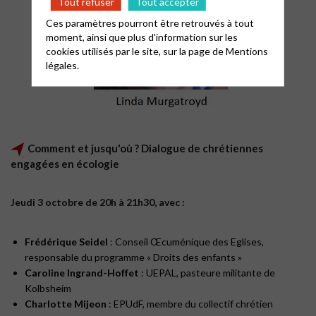
Tout refuser
Tout accepter
Ces paramètres pourront être retrouvés à tout
moment, ainsi que plus d'information sur les
cookies utilisés par le site, sur la page de
Mentions
légales.
Comment et jusqu'où ? Dialogue de chrétiennes
engagées en écologie
Jeudi 3 octobre de 20h à 21h30, avec :
Frédérique Seidel
: Conseil Œcuménique des Eglises,
responsable du programme « Droits des enfants »
Caroline Ingrand-Hoffet
: UEPAL, pasteure militante de
Kolbsheim
Charlotte Mijeon
: EPUdF, membre du collectif chrétien