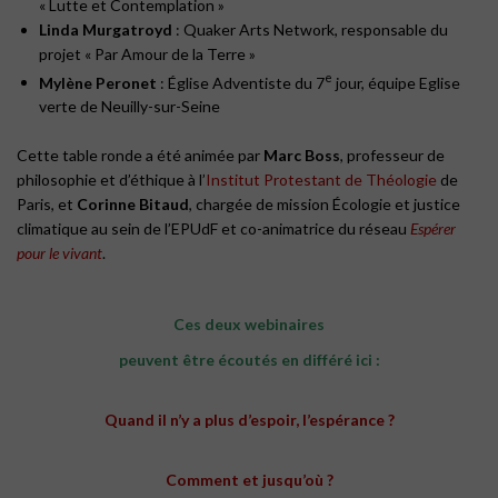
« Lutte et Contemplation »
Linda Murgatroyd
: Quaker Arts Network, responsable du
projet « Par Amour de la Terre »
e
Mylène Peronet
: Église Adventiste du 7
jour, équipe Eglise
verte de Neuilly-sur-Seine
Cette table ronde a été animée par
Marc Boss
, professeur de
philosophie et d’éthique à l’
Institut Protestant de Théologie
de
Paris, et
Corinne Bitaud
, chargée de mission Écologie et justice
climatique au sein de l’EPUdF et co-animatrice du réseau
Espérer
pour le vivant
.
Ces deux webinaires
peuvent être écoutés en différé ici :
Quand il n’y a plus d’espoir, l’espérance ?
Comment et jusqu’où ?