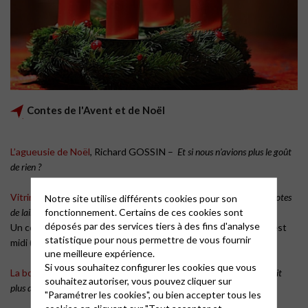
Contes de l'Avent et de Noël
L’agueusie de Noël
, Richard GOSSIN –
Et si nous n’avions plus le goût
de rien ?
Vitrines de Noël
, Hélène BOURDEL –
Quand la marchande de pelotes
Notre site utilise différents cookies pour son
fonctionnement. Certains de ces cookies sont
de laine finissait par haïr Noël…
déposés par des services tiers à des fins d'analyse
Un conte reproduit avec l’aimable autorisation des éditions Il est
statistique pour nous permettre de vous fournir
midi (
Recueil de nouvelles
Urbanitas
)
une meilleure expérience.
Si vous souhaitez configurer les cookies que vous
La boule à neige
, Hélène BOURDEL –
Le moniteur de ski qui n’avait
souhaitez autoriser, vous pouvez cliquer sur
plus de neige…
"Paramétrer les cookies", ou bien accepter tous les
cookies en cliquant sur "Tout accepter et